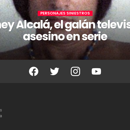
PERSONAJES SINIESTROS
y Alcalá, el galán televi
asesino en serie
Facebook
Twitter
Instagram
Youtube
os
 a