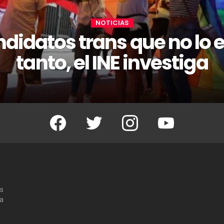
NOTICIAS
didatos trans que no lo 
tanto, el INE investiga
Facebook
Twitter
Instagram
Youtube
os
 a