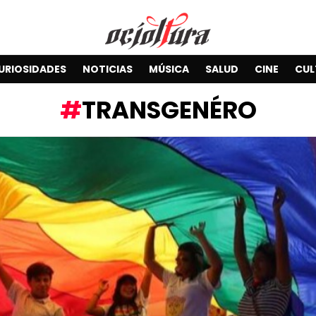
URIOSIDADES
NOTICIAS
MÚSICA
SALUD
CINE
CUL
TRANSGENÉRO