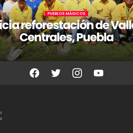
PUEBLOS MÁGICOS
icia reforestación de Val
Centrales, Puebla
Facebook
Twitter
Instagram
Youtube
os
 a