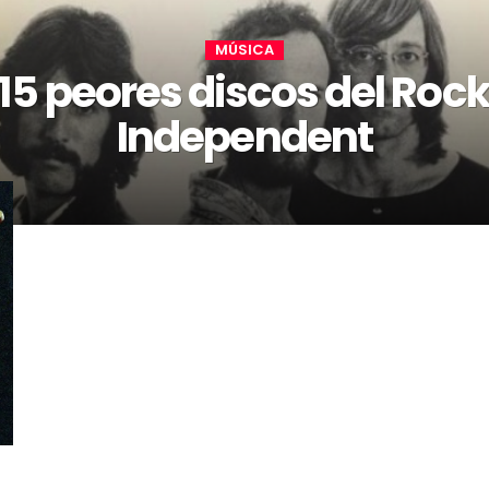
MÚSICA
 15 peores discos del Rock
Independent