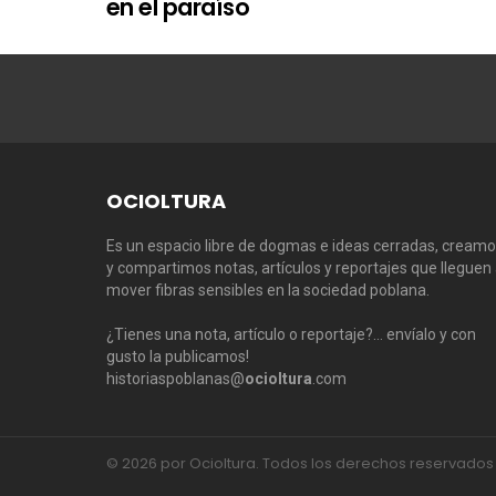
en el paraíso
OCIOLTURA
Es un espacio libre de dogmas e ideas cerradas, cream
y compartimos notas, artículos y reportajes que lleguen
mover fibras sensibles en la sociedad poblana.
¿Tienes una nota, artículo o reportaje?… envíalo y con
gusto la publicamos!
historiaspoblanas@
ocioltura
.com
© 2026 por Ocioltura. Todos los derechos reservados