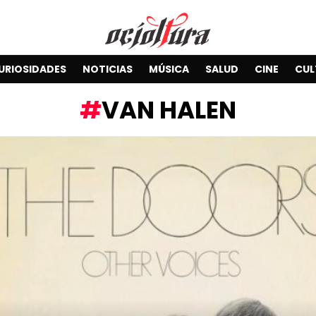
URIOSIDADES
NOTICIAS
MÚSICA
SALUD
CINE
CUL
VAN HALEN