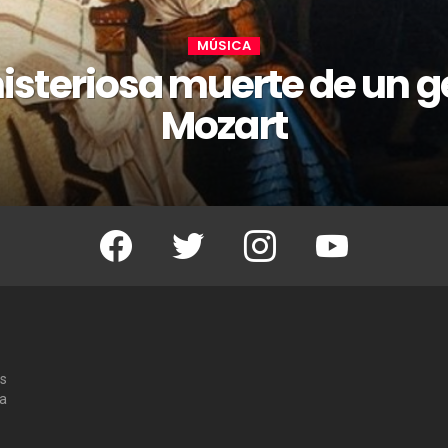
MÚSICA
isteriosa muerte de un g
Mozart
Facebook
Twitter
Instagram
Youtube
os
 a