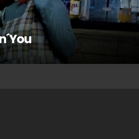
in´You