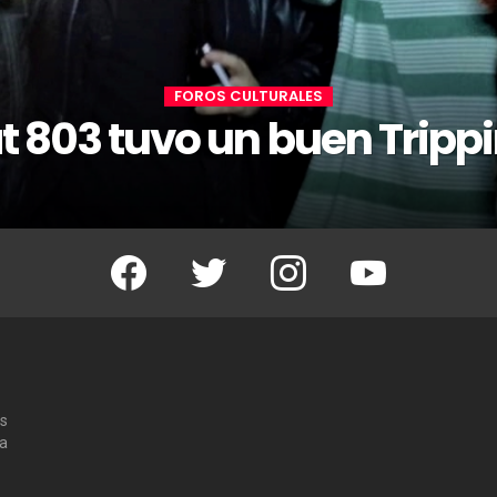
FOROS CULTURALES
at 803 tuvo un buen Tripp
Facebook
Twitter
Instagram
Youtube
os
 a