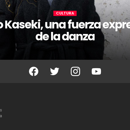
CULTURA
 Kaseki, una fuerza expr
de la danza
Facebook
Twitter
Instagram
Youtube
os
 a