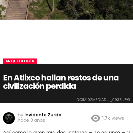
ARQUEOLOGÍA
En Atlixco hallan restos de una
civilización perdida
DCIM102MEDIADJI_0938.JPG
by
Invidente Zurdo
1.7k
Views
hace 3 años
Así como lo oyen mis dos lectores – ¿o es uno? – y