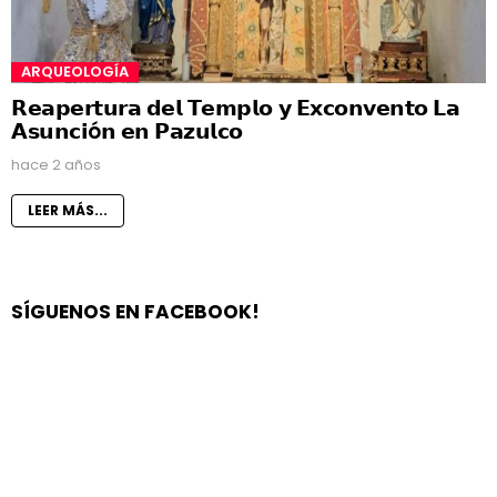
ARQUEOLOGÍA
𝗥𝗲𝗮𝗽𝗲𝗿𝘁𝘂𝗿𝗮 𝗱𝗲𝗹 𝗧𝗲𝗺𝗽𝗹𝗼 𝘆 𝗘𝘅𝗰𝗼𝗻𝘃𝗲𝗻𝘁𝗼 𝗟𝗮
𝗔𝘀𝘂𝗻𝗰𝗶ó𝗻 𝗲𝗻 𝗣𝗮𝘇𝘂𝗹𝗰𝗼
hace 2 años
LEER MÁS...
SÍGUENOS EN FACEBOOK!