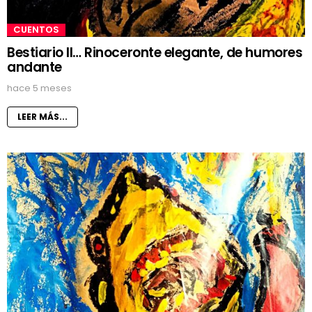
CUENTOS
Bestiario II… Rinoceronte elegante, de humores
andante
hace 5 meses
LEER MÁS...