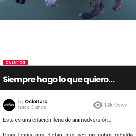
CUENTOS
Siempre hago lo que quiero…
by
Ocioltura
1.2k
Views
hace 3 años
Esta es una citación llena de animadversión…
Unas líneas que dictan que soy un pobre rebelde