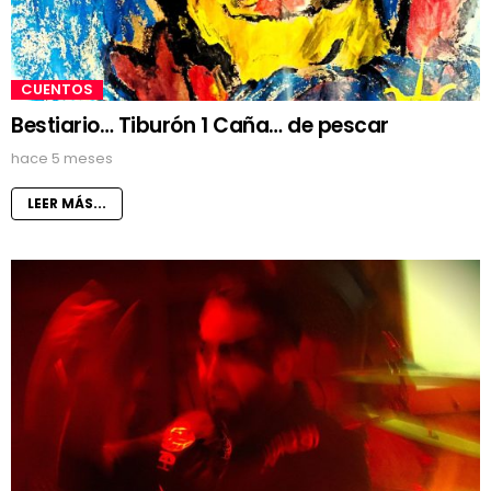
CUENTOS
Bestiario… Tiburón 1 Caña… de pescar
hace 5 meses
LEER MÁS...