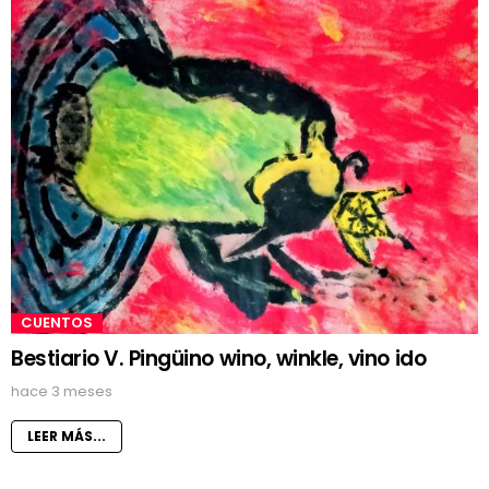
CUENTOS
Bestiario V. Pingüino wino, winkle, vino ido
hace 3 meses
LEER MÁS...