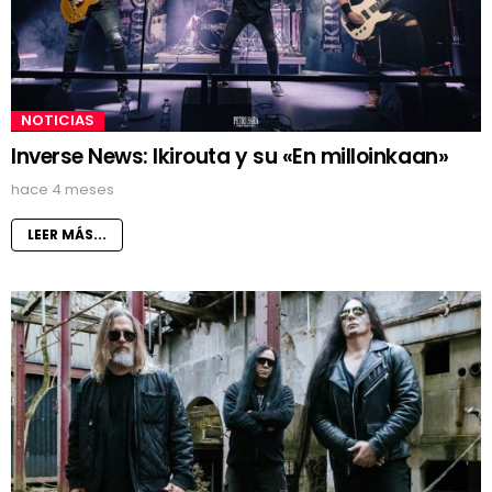
NOTICIAS
Inverse News: Ikirouta y su «En milloinkaan»
hace 4 meses
LEER MÁS...