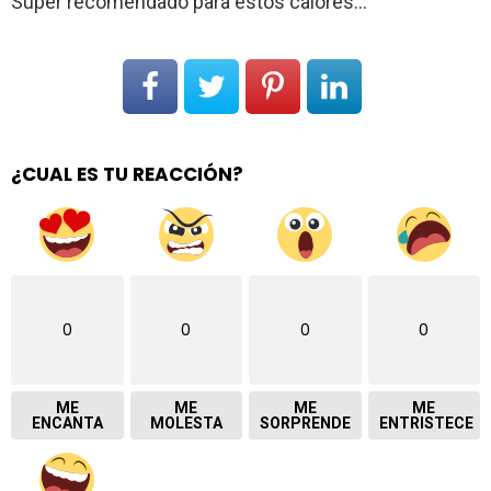
Super recomendado para estos calores…
¿CUAL ES TU REACCIÓN?
0
0
0
0
ME
ME
ME
ME
ENCANTA
MOLESTA
SORPRENDE
ENTRISTECE