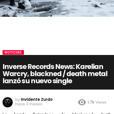
NOTICIAS
Inverse Records News: Karelian
Warcry, blackned / death metal
lanzó su nuevo single
by
Invidente Zurdo
1.7k
Views
hace 3 meses