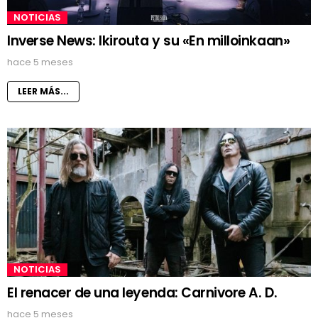
NOTICIAS
Inverse News: Ikirouta y su «En milloinkaan»
hace 5 meses
LEER MÁS...
NOTICIAS
El renacer de una leyenda: Carnivore A. D.
hace 5 meses