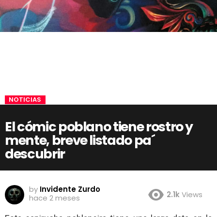
NOTICIAS
El cómic poblano tiene rostro y
mente, breve listado pa´
descubrir
by
Invidente Zurdo
2.1k
Views
hace 2 meses