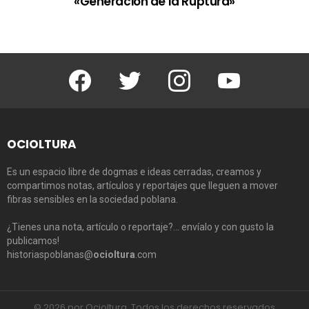
«Generación de la Ruptura»
Facebook
Twitter
Instagram
Youtube
OCIOLTURA
Es un espacio libre de dogmas e ideas cerradas, creamos y
compartimos notas, artículos y reportajes que lleguen a mover
fibras sensibles en la sociedad poblana.
¿Tienes una nota, artículo o reportaje?… envíalo y con gusto la
publicamos!
historiaspoblanas@
ocioltura
.com
© 2026 por Ocioltura. Todos los derechos reservados