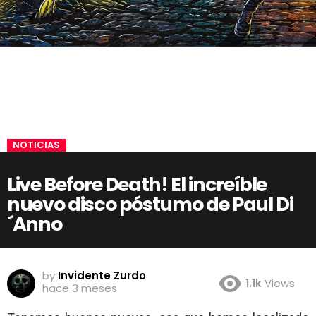
NOTICIAS
Live Before Death! El increíble
nuevo disco póstumo de Paul Di
´Anno
by
Invidente Zurdo
1.1k
Views
hace 3 meses