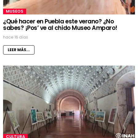
MUSEOS
¿Qué hacer en Puebla este verano? ¿No
sabes? ¡Pos’ ve al chido Museo Amparo!
hace 16 días
LEER MÁS...
CULTURA