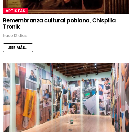
ARTISTAS
Remembranza cultural poblana, Chispilla
Tronik
hace 12 días
LEER MÁS...