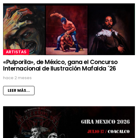
ARTISTAS
«Pulporila», de México, gana el Concurso
Internacional de Ilustración Mafalda ´26
hace 2 meses
LEER MÁS...