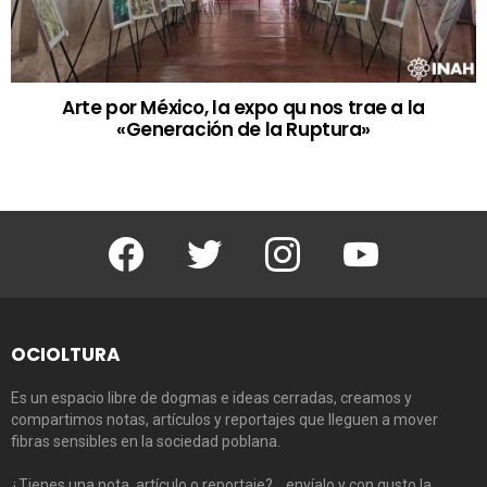
Arte por México, la expo qu nos trae a la
«Generación de la Ruptura»
Facebook
Twitter
Instagram
Youtube
OCIOLTURA
Es un espacio libre de dogmas e ideas cerradas, creamos y
compartimos notas, artículos y reportajes que lleguen a mover
fibras sensibles en la sociedad poblana.
¿Tienes una nota, artículo o reportaje?… envíalo y con gusto la