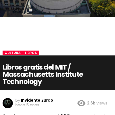
CULTURA
LIBROS
Libros gratis del MIT /
Massachusetts Institute
Technology
by
Invidente Zurdo
2.6k
Views
hace 5 años