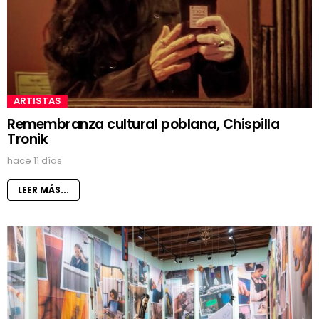
ARTISTAS
Remembranza cultural poblana, Chispilla
Tronik
hace 11 días
LEER MÁS...