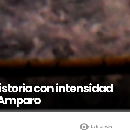
istoria con intensidad
o Amparo
1.7k
Views