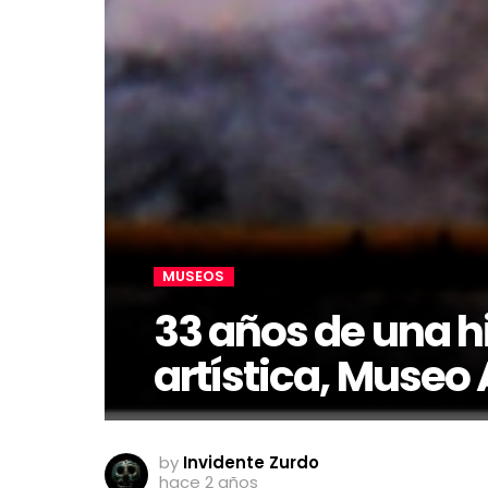
MUSEOS
33 años de una h
artística, Muse
by
Invidente Zurdo
hace 2 años