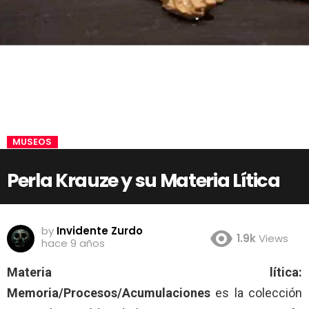
MUSEOS
Perla Krauze y su Materia Lítica
by
Invidente Zurdo
1.9k
Views
hace 9 años
Materia lítica:
Memoria/Procesos/Acumulaciones
es la colección