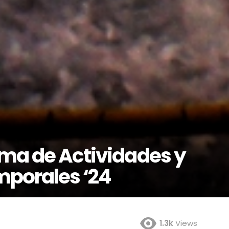
ama de Actividades y
mporales ‘24
1.3k
Views