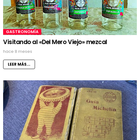
GASTRONOMÍA
Visitando al «Del Mero Viejo» mezcal
hace 8 meses
LEER MÁS...