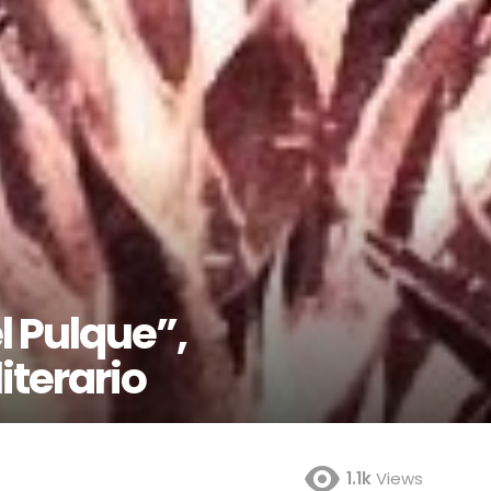
l Pulque”,
terario
1.1k
Views