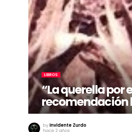
LIBROS
“La querella por e
recomendación li
by
Invidente Zurdo
hace 2 años