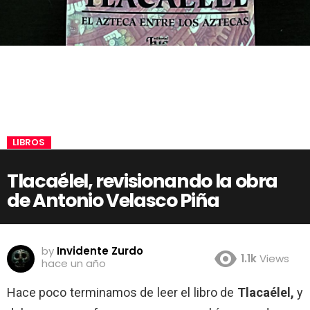
LIBROS
Tlacaélel, revisionando la obra
de Antonio Velasco Piña
by
Invidente Zurdo
1.1k
Views
hace un año
Hace poco terminamos de leer el libro de
Tlacaélel,
y