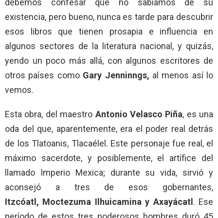
debemos confesar que no sabíamos de su
existencia, pero bueno, nunca es tarde para descubrir
esos libros que tienen prosapia e influencia en
algunos sectores de la literatura nacional, y quizás,
yendo un poco más allá, con algunos escritores de
otros países como
Gary Jenninngs,
al menos así lo
vemos.
Esta obra, del maestro
Antonio Velasco Piña
, es una
oda del que, aparentemente, era el poder real detrás
de los Tlatoanis, Tlacaélel. Este personaje fue real, el
máximo sacerdote, y posiblemente, el artífice del
llamado Imperio Mexica; durante su vida, sirvió y
aconsejó a tres de esos gobernantes,
Itzcóatl, Moctezuma Ilhuicamina y Axayácatl
. Ese
período de estos tres poderosos hombres duró 45