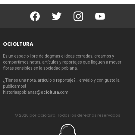
Facebook
Twitter
Instagram
Youtube
OCIOLTURA
Es un espacio libre de dogmas e ideas cerradas, creamos y
compartimos notas, artículos y reportajes que lleguen a mover
fibras sensibles en la sociedad poblana.
¿Tienes una nota, artículo o reportaje?… envíalo y con gusto la
publicamos!
historiaspoblanas@
ocioltura
.com
© 2026 por Ocioltura. Todos los derechos reservados