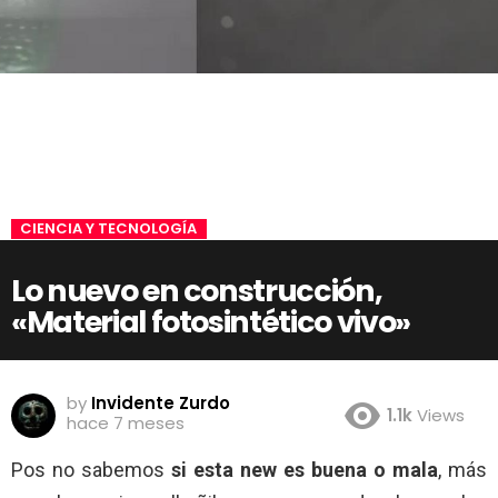
CIENCIA Y TECNOLOGÍA
Lo nuevo en construcción,
«Material fotosintético vivo»
by
Invidente Zurdo
1.1k
Views
hace 7 meses
Pos no sabemos
si esta new es buena o mala
, más