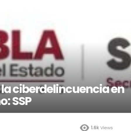
 la ciberdelincuencia en
o: SSP
1.6k
Views