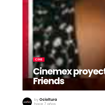
CINE
Cinemex proyecta
Friends
by
Ocioltura
hace 7 años