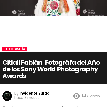
FOTOGRAFÍA
Citlali Fabián, Fotográfa del Año
de los Sony World Photography
Awards
by
Invidente Zurdo
1.4k
Views
hace 3 meses