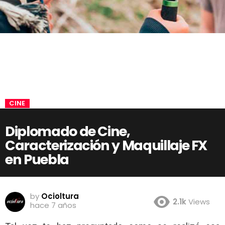
CINE
Diplomado de Cine,
Caracterización y Maquillaje FX
en Puebla
by
Ocioltura
2.1k
Views
hace 7 años