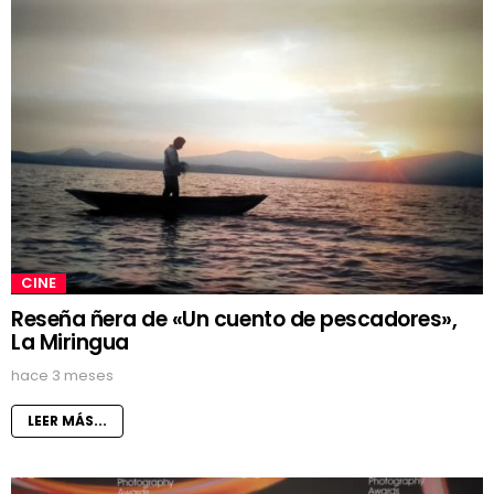
CINE
Reseña ñera de «Un cuento de pescadores»,
La Miringua
hace 3 meses
LEER MÁS...