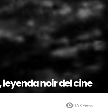
 leyenda noir del cine
1.9k
Views