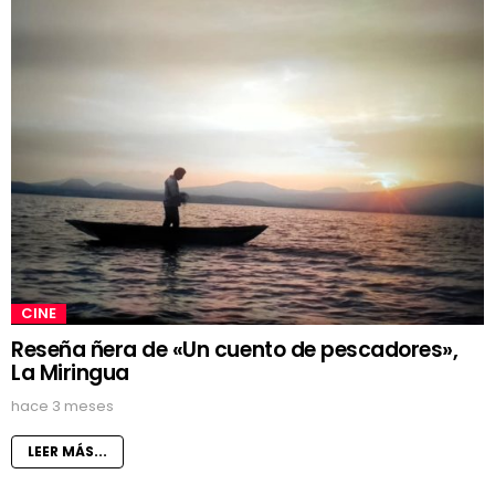
CINE
Reseña ñera de «Un cuento de pescadores»,
La Miringua
hace 3 meses
LEER MÁS...