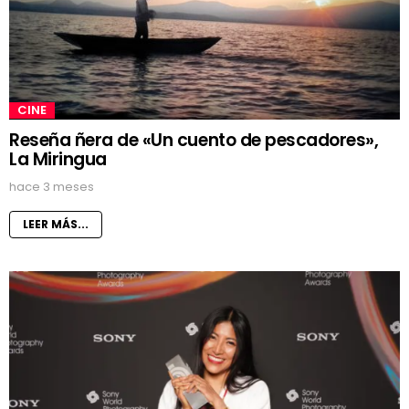
CINE
Reseña ñera de «Un cuento de pescadores»,
La Miringua
hace 3 meses
LEER MÁS...