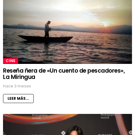
CINE
Reseña ñera de «Un cuento de pescadores»,
La Miringua
hace 3 meses
LEER MÁS...