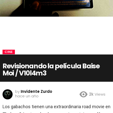
CINE
Revisionando la película Baise
Moi / V10l4m3
by
Invidente Zurdo
2k
Views
hace un año
Los gabachos tienen una extraordinaria road movie en