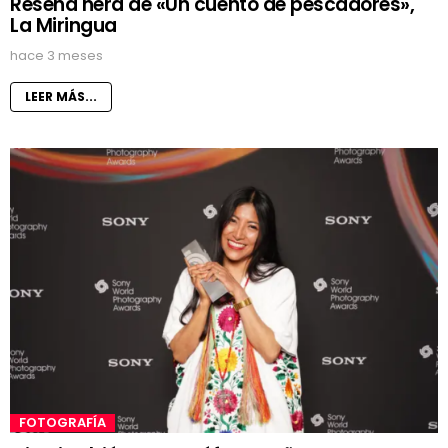
Reseña ñera de «Un cuento de pescadores»,
La Miringua
hace 3 meses
LEER MÁS...
FOTOGRAFÍA