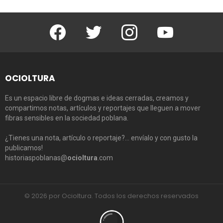
Facebook
Twitter
Instagram
Youtube
OCIOLTURA
Es un espacio libre de dogmas e ideas cerradas, creamos y
compartimos notas, artículos y reportajes que lleguen a mover
fibras sensibles en la sociedad poblana.
¿Tienes una nota, artículo o reportaje?… envíalo y con gusto la
publicamos!
historiaspoblanas@
ocioltura
.com
© 2026 por Ocioltura. Todos los derechos reservados