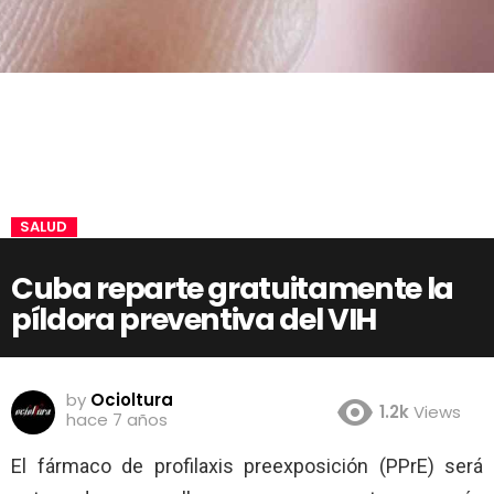
SALUD
Cuba reparte gratuitamente la
píldora preventiva del VIH
by
Ocioltura
1.2k
Views
hace 7 años
El fármaco de profilaxis preexposición (PPrE) será