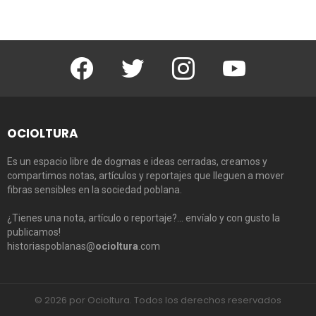
Facebook
Twitter
Instagram
Youtube
OCIOLTURA
Es un espacio libre de dogmas e ideas cerradas, creamos y
compartimos notas, artículos y reportajes que lleguen a mover
fibras sensibles en la sociedad poblana.
¿Tienes una nota, artículo o reportaje?… envíalo y con gusto la
publicamos!
historiaspoblanas@
ocioltura
.com
© 2026 por Ocioltura. Todos los derechos reservados