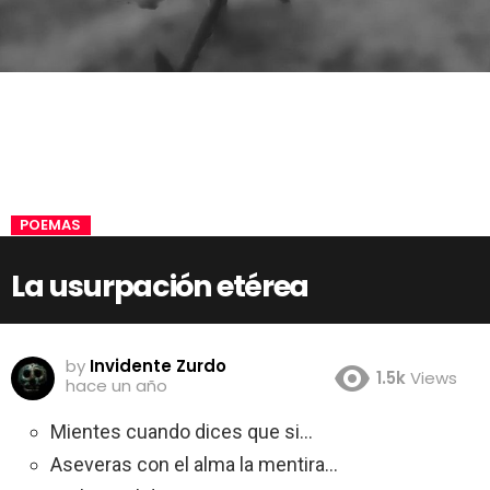
POEMAS
La usurpación etérea
by
Invidente Zurdo
1.5k
Views
hace un año
Mientes cuando dices que si…
Aseveras con el alma la mentira…