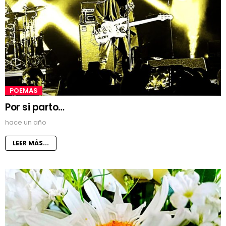
POEMAS
Por si parto…
hace un año
LEER MÁS...