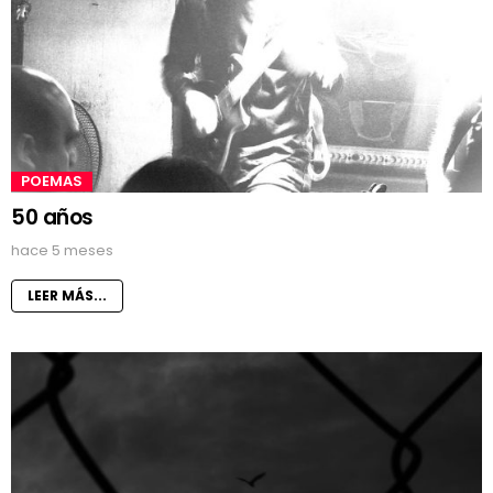
POEMAS
50 años
hace 5 meses
LEER MÁS...