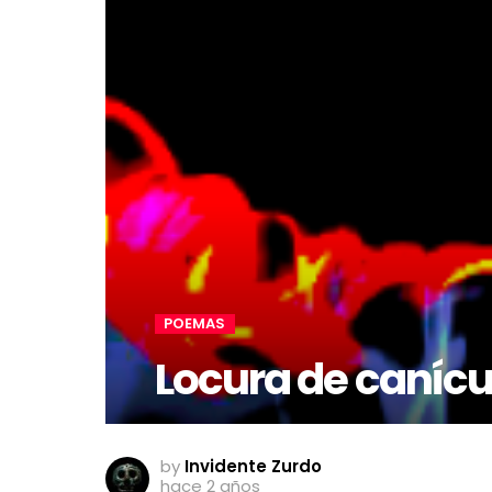
POEMAS
Locura de canícu
by
Invidente Zurdo
hace 2 años