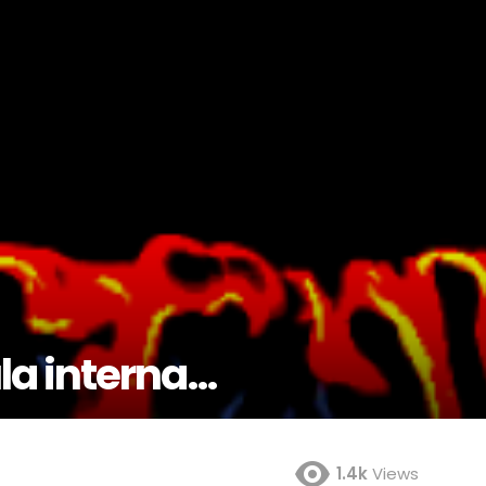
la interna…
1.4k
Views