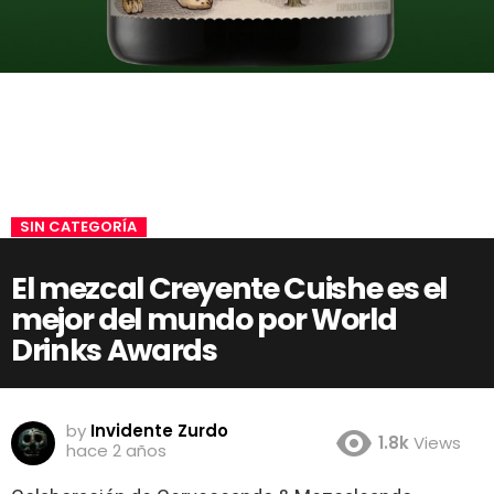
SIN CATEGORÍA
El mezcal Creyente Cuishe es el
mejor del mundo por World
Drinks Awards
by
Invidente Zurdo
1.8k
Views
hace 2 años