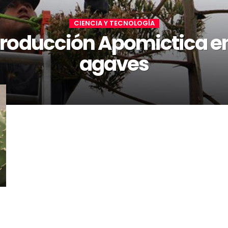
CIENCIA Y TECNOLOGÍA
roducción Apomictica en
agaves