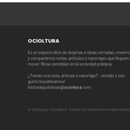
OCIOLTURA
Es un espacio libre de dogmas e ideas cerradas, cream
y compartimos notas, artículos y reportajes que lleguen
mover fibras sensibles en la sociedad poblana.
¿Tienes una nota, artículo o reportaje?… envíalo y con
gusto la publicamos!
historiaspoblanas@
ocioltura
.com
© 2026 por Ocioltura. Todos los derechos reservados