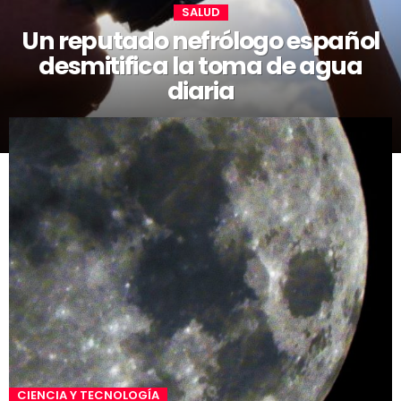
SALUD
Un reputado nefrólogo español
desmitifica la toma de agua
diaria
CIENCIA Y TECNOLOGÍA