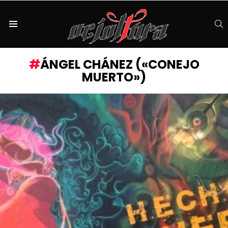
S
Menu
ÁNGEL CHÁNEZ («CONEJO
MUERTO»)