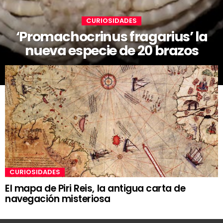
CURIOSIDADES
‘Promachocrinus fragarius’ la
nueva especie de 20 brazos
CURIOSIDADES
El mapa de Piri Reis, la antigua carta de
navegación misteriosa