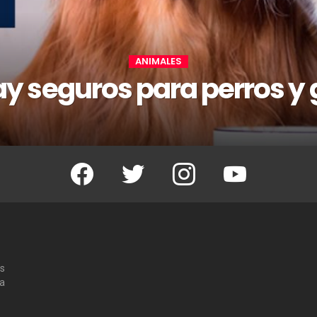
ANIMALES
y seguros para perros y
Facebook
Twitter
Instagram
Youtube
os
 a