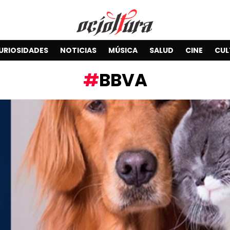
URIOSIDADES
NOTICIAS
MÚSICA
SALUD
CINE
CUL
BBVA