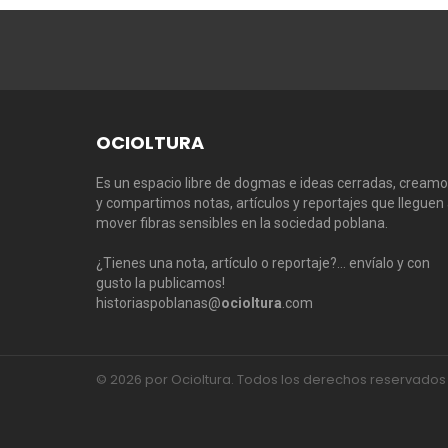
OCIOLTURA
Es un espacio libre de dogmas e ideas cerradas, cream
y compartimos notas, artículos y reportajes que lleguen
mover fibras sensibles en la sociedad poblana.
¿Tienes una nota, artículo o reportaje?… envíalo y con
gusto la publicamos!
historiaspoblanas@
ocioltura
.com
© 2026 por Ocioltura. Todos los derechos reservados