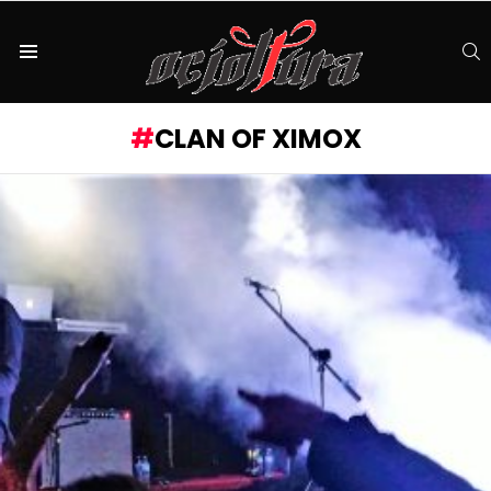
S
Menu
CLAN OF XIMOX