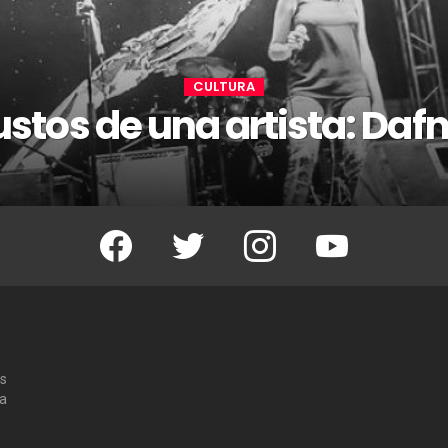
CULTURA
ustos de una artista: Dafn
Facebook
Twitter
Instagram
Youtube
os
 a