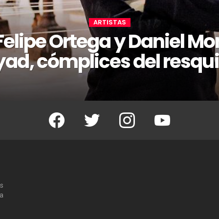
ARTISTAS
 Felipe Ortega y Daniel Mo
yad, cómplices del resqui
Facebook
Twitter
Instagram
Youtube
os
 a