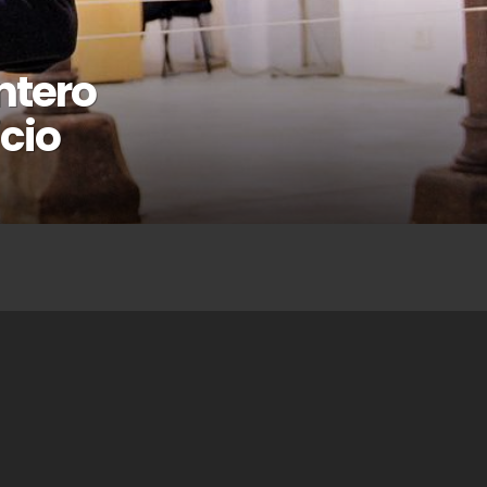
ntero
cio