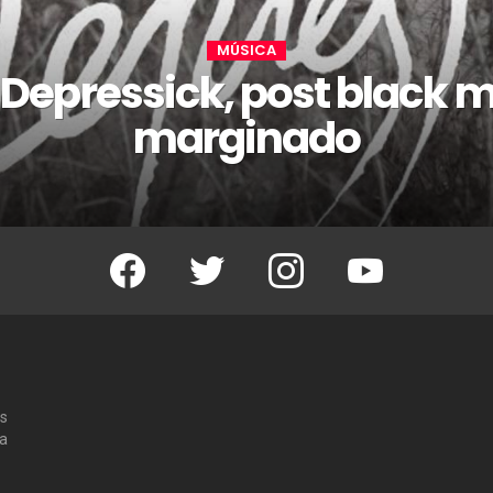
MÚSICA
 Depressick, post black m
marginado
Facebook
Twitter
Instagram
Youtube
os
 a