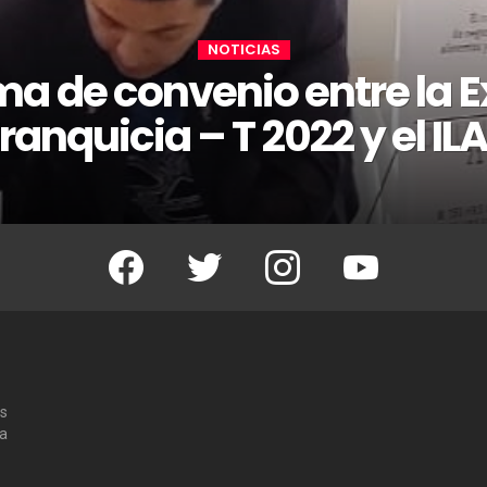
NOTICIAS
ma de convenio entre la 
ranquicia – T 2022 y el IL
Facebook
Twitter
Instagram
Youtube
os
 a