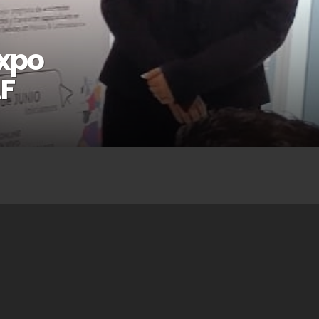
Expo
AF