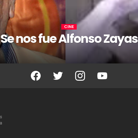
CINE
Se nos fue Alfonso Zayas
Facebook
Twitter
Instagram
Youtube
os
 a